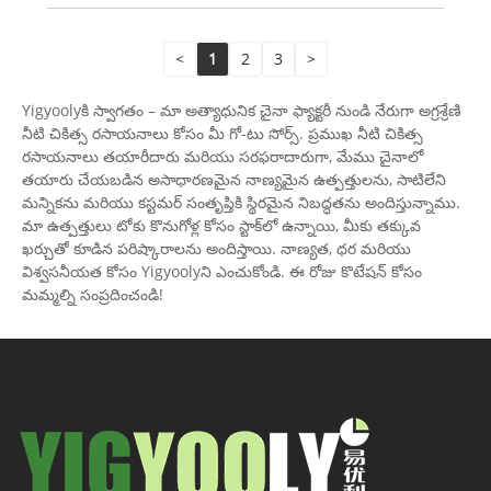
<
1
2
3
>
Yigyoolyకి స్వాగతం – మా అత్యాధునిక చైనా ఫ్యాక్టరీ నుండి నేరుగా అగ్రశ్రేణి
నీటి చికిత్స రసాయనాలు కోసం మీ గో-టు సోర్స్. ప్రముఖ నీటి చికిత్స
రసాయనాలు తయారీదారు మరియు సరఫరాదారుగా, మేము చైనాలో
తయారు చేయబడిన అసాధారణమైన నాణ్యమైన ఉత్పత్తులను, సాటిలేని
మన్నికను మరియు కస్టమర్ సంతృప్తికి స్థిరమైన నిబద్ధతను అందిస్తున్నాము.
మా ఉత్పత్తులు టోకు కొనుగోళ్ల కోసం స్టాక్‌లో ఉన్నాయి, మీకు తక్కువ
ఖర్చుతో కూడిన పరిష్కారాలను అందిస్తాయి. నాణ్యత, ధర మరియు
విశ్వసనీయత కోసం Yigyoolyని ఎంచుకోండి. ఈ రోజు కొటేషన్ కోసం
మమ్మల్ని సంప్రదించండి!