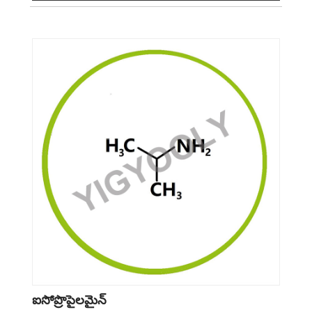
ఐసోప్రొపైలమైన్