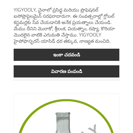
YIGYOOLY, చైనాలో ప్రసిద్ధ మరియు ప్రొఫెషనల్
ఐసోప్రొపైలమైన్ సరఫరాదారుగా. ఈ సంవత్సరాల్లో గ్లోబల్
కస్టమర్లకు సేవ చేయడానికి అనేక ప్రయత్నాలు చేయండి.
మేము దీనిని మొరాకో, శ్రీలంక, వియత్నాం, రష్యా, కొరియా
మొదలైన వాటికి ఎగుమతి చేస్తాము. YIGYOOLY
హైపోఫాస్ఫరస్ యాసిడ్ ధర తక్కువ, నాణ్యత మంచిది.
ఇంకా చదవండి
విచారణ పంపండి