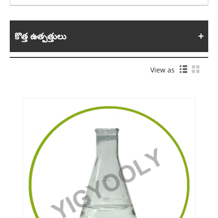
కొత్త ఉత్పత్తులు
View as