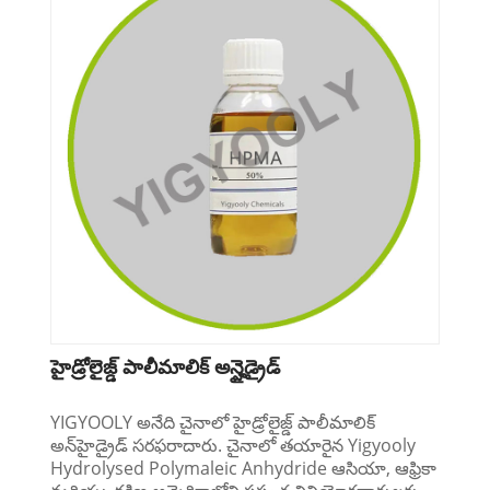
హైడ్రోలైజ్డ్ పాలీమాలిక్ అన్హైడ్రైడ్
YIGYOOLY అనేది చైనాలో హైడ్రోలైజ్డ్ పాలీమాలిక్
అన్‌హైడ్రైడ్ సరఫరాదారు. చైనాలో తయారైన Yigyooly
Hydrolysed Polymaleic Anhydride ఆసియా, ఆఫ్రికా