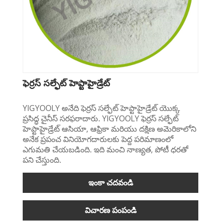
ఫెర్రస్ సల్ఫేట్ హెప్టాహైడ్రేట్
YIGYOOLY అనేది ఫెర్రస్ సల్ఫేట్ హెప్టాహైడ్రేట్ యొక్క
ప్రసిద్ధ చైనీస్ సరఫరాదారు. YIGYOOLY ఫెర్రస్ సల్ఫేట్
హెప్టాహైడ్రేట్ ఆసియా, ఆఫ్రికా మరియు దక్షిణ అమెరికాలోని
అనేక ప్రపంచ వినియోగదారులకు పెద్ద పరిమాణంలో
ఎగుమతి చేయబడింది. ఇది మంచి నాణ్యత, పోటీ ధరతో
పని చేస్తుంది.
ఇంకా చదవండి
విచారణ పంపండి