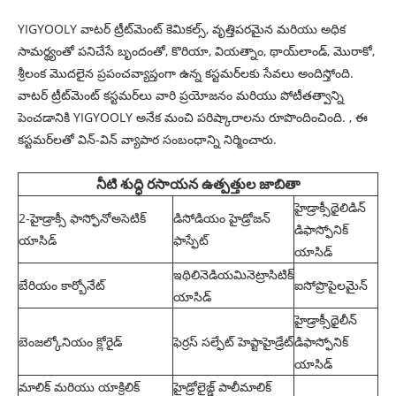
YIGYOOLY వాటర్ ట్రీట్‌మెంట్ కెమికల్స్, వృత్తిపరమైన మరియు అధిక
సామర్థ్యంతో పనిచేసే బృందంతో, కొరియా, వియత్నాం, థాయ్‌లాండ్, మొరాకో,
శ్రీలంక మొదలైన ప్రపంచవ్యాప్తంగా ఉన్న కస్టమర్‌లకు సేవలు అందిస్తోంది.
వాటర్ ట్రీట్‌మెంట్ కస్టమర్‌లు వారి ప్రయోజనం మరియు పోటీతత్వాన్ని
పెంచడానికి YIGYOOLY అనేక మంచి పరిష్కారాలను రూపొందించింది. , ఈ
కస్టమర్‌లతో విన్-విన్ వ్యాపార సంబంధాన్ని నిర్మించారు.
నీటి శుద్ధి రసాయన ఉత్పత్తుల జాబితా
హైడ్రాక్సీథైలిడిన్
2-హైడ్రాక్సీ ఫాస్ఫోనోఅసెటిక్
డిసోడియం హైడ్రోజన్
డిఫాస్ఫోనిక్
యాసిడ్
ఫాస్ఫేట్
యాసిడ్
ఇథిలినెడియమినెట్రాసిటిక్
బేరియం కార్బోనేట్
ఐసోప్రొపైలమైన్
యాసిడ్
హైడ్రాక్సీథైలీన్
బెంజల్కోనియం క్లోరైడ్
ఫెర్రస్ సల్ఫేట్ హెప్టాహైడ్రేట్
డిఫాస్ఫోనిక్
యాసిడ్
మాలిక్ మరియు యాక్రిలిక్
హైడ్రోలైజ్డ్ పాలీమాలిక్