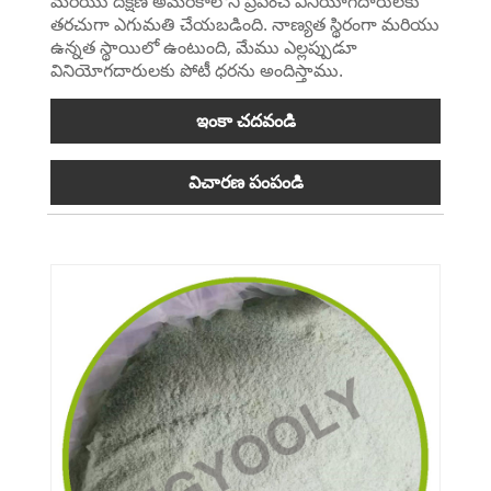
మరియు దక్షిణ అమెరికాలోని ప్రపంచ వినియోగదారులకు
తరచుగా ఎగుమతి చేయబడింది. నాణ్యత స్థిరంగా మరియు
ఉన్నత స్థాయిలో ఉంటుంది, మేము ఎల్లప్పుడూ
వినియోగదారులకు పోటీ ధరను అందిస్తాము.
ఇంకా చదవండి
విచారణ పంపండి