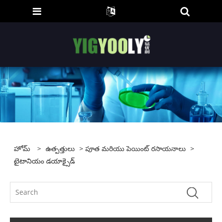
హోమ్
>
ఉత్పత్తులు
>
పూత మరియు పెయింట్ రసాయనాలు
>
టైటానియం డయాక్సైడ్