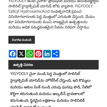
YIGYOOLY అనేది చైనాలో ప్రొఫెషనల్ మరియు అనుభవజ్ఞులైన
సాలిసిల్ హైడ్రాక్సిమిక్ యాసిడ్ టోకు వ్యాపారి. YIGYOOLY
Salicyl HydroxamicAcid సంవత్సరానికి ప్రపంచ
వినియోగదారులకు పెద్ద మొత్తంలో ఎగుమతి చేస్తుంది. మేము
మా వినియోగదారులకు మంచి నాణ్యమైన ఉత్పత్తులను
మరియు అధిక సమర్థవంతమైన సేవను సరఫరా చేస్తాము.
విచారణ పంపండి
Facebook
X
WhatsApp
Pinterest
LinkedIn
Share
ఉత్పత్తి వివరణ
YIGYOOLY చైనా నుండి పెద్ద మొత్తంలో సాలిసిల్
హైడ్రాక్సిమిక్ యాసిడ్‌ను హోల్‌సేల్ చేస్తుంది, ఇది కొమ్మలు
మరియు ఆకుల పింక్ నుండి ఎరుపు ఘనపు పొడి, నీటిలో
కొద్దిగా కరుగుతుంది మరియు ఆల్కలీన్ ద్రావణాలలో
కరుగుతుంది, స్థిరమైన లక్షణాలు మరియు సాలిసిలిక్