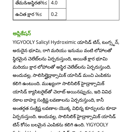
తేమ&అస్థిరత%≤
4.0
ఉచిత క్షార %≤
0.2
అప్లికేషన్
YIGYOOLY Salicyl Hydroximic యాసిడ్ టిన్, టంగ్స్టన్,
అరుదైన భూమి, రాగి మరియు ఇనుము వంటి లోహాలతో
స్థిరమైన చెలేట్‌లను ఏర్పరుస్తుంది, అయితే క్షార భూమి
మరియు క్షార లోహాలతో అస్థిర చెలేట్‌లను ఏర్పరుస్తుంది.
అందువల్ల, సాలిసిల్హైడ్రాక్సామిక్ యాసిడ్ మంచి ఎంపికను
కలిగి ఉంటుంది. ముఖ్యంగా సాలిసిలిక్ హైడ్రాక్సామిక్
యాసిడ్ క్యాసిటరైట్‌తో చెలాట్ అయినప్పుడు, ఇది వివిధ
రకాల బాహ్య సంక్లిష్ట లవణాలను ఏర్పరుస్తుంది, కానీ
అంతర్గత సంక్లిష్ట లవణాల యొక్క విభిన్న కూర్పులను కూడా
ఏర్పరుస్తుంది. అందువల్ల, సాలిసిలిక్ హైడ్రాక్సామిక్ యాసిడ్
టిన్ కోసం బలమైన ఎంపికను కలిగి ఉంది. YIGYOOLY