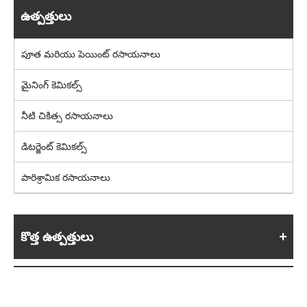
ఉత్పత్తులు
పూత మరియు పెయింట్ రసాయనాలు
మైనింగ్ కెమికల్స్
నీటి చికిత్స రసాయనాలు
డిటర్జెంట్ కెమికల్స్
పారిశ్రామిక రసాయనాలు
కొత్త ఉత్పత్తులు