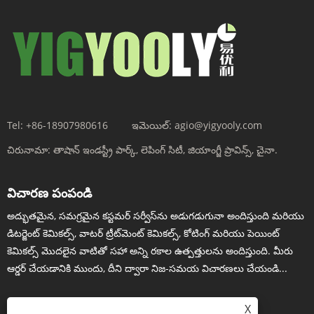
Tel:
+86-18907980616
ఇమెయిల్:
agio@yigyooly.com
చిరునామా:
తాషాన్ ఇండస్ట్రీ పార్క్, లెపింగ్ సిటీ, జియాంగ్జీ ప్రావిన్స్, చైనా.
విచారణ పంపండి
అద్భుతమైన, సమగ్రమైన కస్టమర్ సర్వీస్‌ను అడుగడుగునా అందిస్తుంది మరియు
డిటర్జెంట్ కెమికల్స్, వాటర్ ట్రీట్‌మెంట్ కెమికల్స్, కోటింగ్ మరియు పెయింట్
కెమికల్స్ మొదలైన వాటితో సహా అన్ని రకాల ఉత్పత్తులను అందిస్తుంది. మీరు
ఆర్డర్ చేయడానికి ముందు, దీని ద్వారా నిజ-సమయ విచారణలు చేయండి...
X