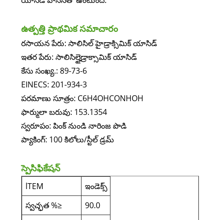
యాసిడ్ వాసనతో ఉంటుంది.
ఉత్పత్తి ప్రాథమిక సమాచారం
రసాయన పేరు: సాలిసిల్ హైడ్రాక్సిమిక్ యాసిడ్
ఇతర పేరు: సాలిసిల్హైడ్రాక్సామిక్ యాసిడ్
కేసు సంఖ్య.: 89-73-6
EINECS: 201-934-3
పరమాణు సూత్రం: C6H4OHCONHOH
ఫార్ములా బరువు: 153.1354
స్వరూపం: పింక్ నుండి నారింజ పొడి
ప్యాకింగ్: 100 కిలోలు/స్టీల్ డ్రమ్
స్పెసిఫికేషన్
lTEM
ఇండెక్స్
స్వచ్ఛత %≥
90.0