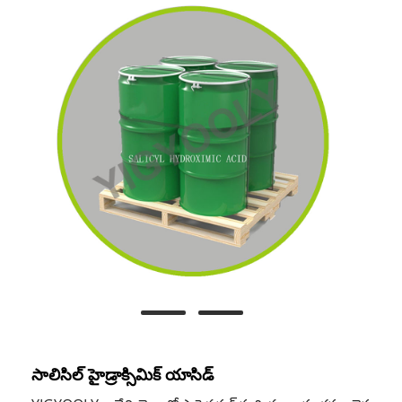
సాలిసిల్ హైడ్రాక్సిమిక్ యాసిడ్