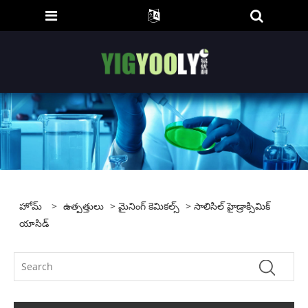
హోమ్
>
ఉత్పత్తులు
>
మైనింగ్ కెమికల్స్
> సాలిసిల్ హైడ్రాక్సిమిక్
యాసిడ్