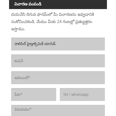
విచారణ పంపండి
దయచేసి దిగువ ఫారమ్‌లో మీ విచారణను ఇవ్వడానికి
సంకోచించకండి. మేము మీకు 24 గంటల్లో ప్రత్యుత్తరం
ఇస్తాము.