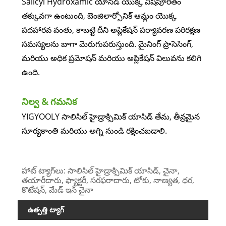
Salicyl Hydroxamic యాసిడ్ యొక్క విషపూరితం
తక్కువగా ఉంటుంది, బెంజిలార్సోనిక్ ఆమ్లం యొక్క
పదహారవ వంతు, కాబట్టి దీని అప్లికేషన్ పర్యావరణ పరిరక్షణ
సమస్యలను బాగా మెరుగుపరుస్తుంది. మైనింగ్ ప్రాసెసింగ్,
మరియు అధిక ప్రమోషన్ మరియు అప్లికేషన్ విలువను కలిగి
ఉంది.
నిల్వ & గమనిక
YIGYOOLY సాలిసిల్ హైడ్రాక్సిమిక్ యాసిడ్ తేమ, తీవ్రమైన
సూర్యకాంతి మరియు అగ్ని నుండి రక్షించబడాలి.
హాట్ ట్యాగ్‌లు: సాలిసిల్ హైడ్రాక్సిమిక్ యాసిడ్, చైనా,
తయారీదారు, ఫ్యాక్టరీ, సరఫరాదారు, టోకు, నాణ్యత, ధర,
కొటేషన్, మేడ్ ఇన్ చైనా
ఉత్పత్తి ట్యాగ్