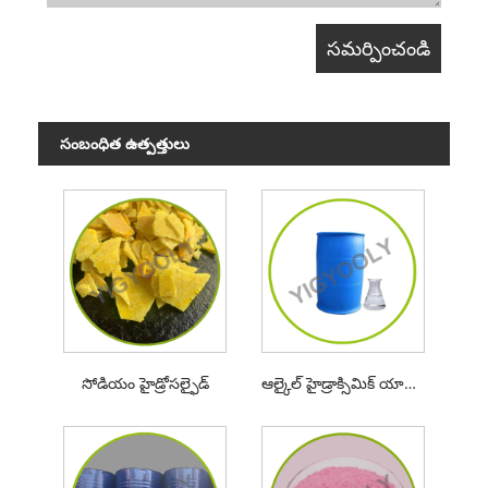
సంబంధిత ఉత్పత్తులు
సోడియం హైడ్రోసల్ఫైడ్
ఆల్కైల్ హైడ్రాక్సిమిక్ యాసిడ్