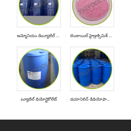
అమ్మోనియం డిబ్యూటిల్ డిథియోఫాస్ఫేట్
బెంజాయిల్ హైడ్రాక్సిమిక్ యాసిడ్
బ్యూటిల్ థియోగ్లైకోలేట్
డయానిలిన్ డిథియోఫాస్పోరిక్ యాసిడ్