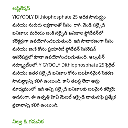
అప్లికేషన్
YIGYOOLY Dithiophosphate 25 అధిక సామర్థ్యం
మరియు నురుగు లక్షణాలతో సీసం, రాగి, వెండి సల్ఫైడ్
ఖనిజాలు మరియు జింక్ సల్ఫైడ్ ఖనిజాల ఫ్లోటేషన్‌లో
కలెక్టర్లుగా ఉపయోగించబడుతుంది. ఇది సాధారణంగా సీసం
మరియు జింక్ కోసం ప్రయారిటీ ఫ్లోటేషన్ సెపరేషన్
ఆపరేషన్లలో కూడా ఉపయోగించబడుతుంది. ఆల్కలీన్
సర్క్యూట్‌లలో, YIGYOOLY Dithiophosphate 25 పైరైట్
మరియు ఇతర సల్ఫైడ్ ఖనిజాల కోసం బలహీనమైన సేకరణ
సామర్థ్యాన్ని కలిగి ఉంటుంది, కానీ తటస్థ లేదా ఆమ్ల
మాధ్యమంలో, ఇది అన్ని సల్ఫైడ్ ఖనిజాలకు బలమైన కలెక్టర్;
అదనంగా, ఈ ఉత్పత్తి హెవీ మెటల్ ఆక్సైడ్ ధాతువుపై ప్రత్యేక
ప్రభావాన్ని కలిగి ఉంటుంది.
నిల్వ & గమనిక