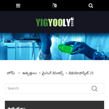
హోమ్
>
ఉత్పత్తులు
>
మైనింగ్ కెమికల్స్
> డిథియోఫాస్ఫేట్ 25
ఉత్పత్తులు