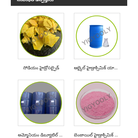
సోడియం హైడ్రోసల్ఫైడ్
ఆల్కైల్ హైడ్రాక్సిమిక్ యాసిడ్
అమ్మోనియం డిబ్యూటిల్ డిథియోఫాస్ఫేట్
బెంజాయిల్ హైడ్రాక్సిమిక్ యాసిడ్