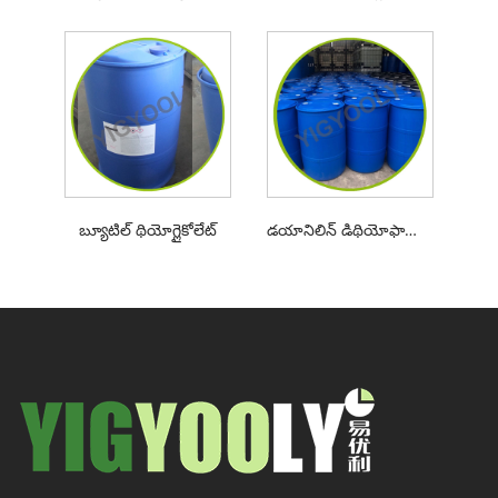
బ్యూటిల్ థియోగ్లైకోలేట్
డయానిలిన్ డిథియోఫాస్పోరిక్ యాసిడ్