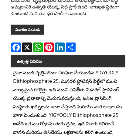
అమ్మకానికి ఉత్పత్తి యొక్క పెద్ద స్టాక్ ఉంది. నాణ్యత స్థిరంగా
ఉంటుంది మరియు ధర పోటీగా ఉంటుంది.
విచారణ పంపండి
Facebook
X
WhatsApp
Pinterest
LinkedIn
Share
ఉత్పత్తి వివరణ
చైనా నుండి వృత్తిపరంగా సరఫరా చేయబడిన YIGYOOLY
Dithiophosphate 25, మినరల్ ఫ్లోటేషన్ ఫీల్డ్‌లో మంచి
నాణ్యమైన కలెక్టర్లు. ఇది మంచి పనితీరు మినరల్ ప్రాసెసింగ్
యొక్క ప్రభావాన్ని మెరుగుపరుస్తుంది, ఖనిజ ప్రాసెసింగ్
సంస్థలకు ఖర్చులను ఆదా చేస్తుంది మరియు వారి లాభాలను
బాగా పెంచుతుంది. YIGYOOLY Dithiophosphate 25
అనేది ఒక నల్ల గోధుమ రంగు ద్రవం, ఇది చికాకు కలిగించే
వాసన మరియు తినివేయు లక్షణాలను కలిగి ఉంటుంది,