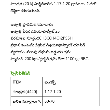
సాంద్రత (20 ℃) ​​మిల్లీలీటర్‌కు 1.17-1.20 గ్రాములు, నీటిలో
కొద్దిగా కరుగుతుంది.
ఉత్పత్తి ప్రాథమిక సమాచారం
ఉత్పత్తి పేరు: డిథియోఫాస్ఫేట్ 25
పరమాణు సూత్రం:(CH3C6H4O)2PSSH
ప్రధాన కంటెంట్: డిక్రెసిల్ డిథియోఫాస్ఫోరిక్ యాసిడ్
స్వరూపం: నలుపు గోధుమ జిడ్డుగల ద్రవం
ప్యాకింగ్: 200 kgs/ప్లాస్టిక్ డ్రమ్ లేదా 1100kgs/IBC.
స్పెసిఫికేషన్
lTEM
ఇండెక్స్
సాంద్రత (d420)
1.17-1.20
ఖనిజ పదార్థాలు %
60-70