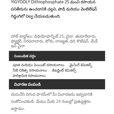
YIGYOOLY Dithiophosphate 25 మంచి రసాయన
పనితీరును ఉంచడానికి చల్లని, పొడి మరియు వెంటిలేషన్
గిడ్డంగిలో నిల్వ చేయబడుతుంది.
హాట్ ట్యాగ్‌లు: డిథియోఫాస్ఫేట్ 25, చైనా, తయారీదారు,
ఫ్యాక్టరీ, సరఫరాదారు, టోకు, నాణ్యత, ధర, కొటేషన్, మేడ్
ఇన్ చైనా
సంబంధిత వర్గం
పూత మరియు పెయింట్ రసాయనాలు
మైనింగ్ కెమికల్స్
నీటి చికిత్స రసాయనాలు
డిటర్జెంట్ కెమికల్స్
పారిశ్రామిక రసాయనాలు
విచారణ పంపండి
దయచేసి దిగువ ఫారమ్‌లో మీ విచారణను ఇవ్వడానికి
సంకోచించకండి. మేము మీకు 24 గంటల్లో ప్రత్యుత్తరం
ఇస్తాము.