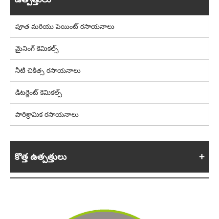
పూత మరియు పెయింట్ రసాయనాలు
మైనింగ్ కెమికల్స్
నీటి చికిత్స రసాయనాలు
డిటర్జెంట్ కెమికల్స్
పారిశ్రామిక రసాయనాలు
కొత్త ఉత్పత్తులు