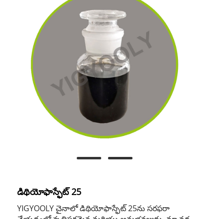
డిథియోఫాస్ఫేట్ 25
YIGYOOLY చైనాలో డిథియోఫాస్ఫేట్ 25ను సరఫరా
చేయడంలో వృత్తిపరమైన మరియు అనుభవజ్ఞుడు. మా వద్ద