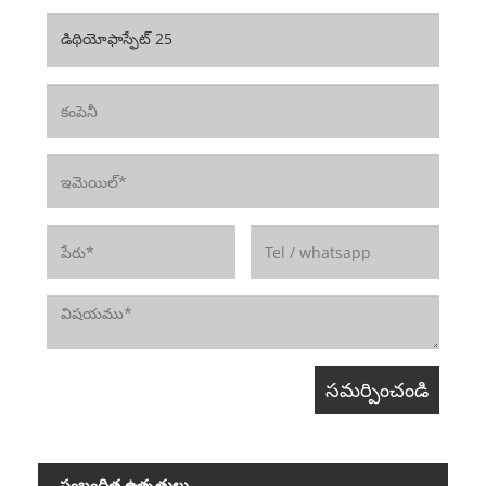
సంబంధిత ఉత్పత్తులు