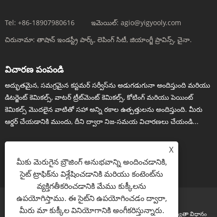
Tel:
+86-18907980616
ఇమెయిల్:
agio@yigyooly.com
చిరునామా:
తాషాన్ ఇండస్ట్రీ పార్క్, లెపింగ్ సిటీ, జియాంగ్జీ ప్రావిన్స్, చైనా.
విచారణ పంపండి
అద్భుతమైన, సమగ్రమైన కస్టమర్ సర్వీస్‌ను అడుగడుగునా అందిస్తుంది మరియు
డిటర్జెంట్ కెమికల్స్, వాటర్ ట్రీట్‌మెంట్ కెమికల్స్, కోటింగ్ మరియు పెయింట్
కెమికల్స్ మొదలైన వాటితో సహా అన్ని రకాల ఉత్పత్తులను అందిస్తుంది. మీరు
ఆర్డర్ చేయడానికి ముందు, దీని ద్వారా నిజ-సమయ విచారణలు చేయండి...
X
మీకు మెరుగైన బ్రౌజింగ్ అనుభవాన్ని అందించడానికి,
ఇప్పుడు విచారించండి
సైట్ ట్రాఫిక్‌ను విశ్లేషించడానికి మరియు కంటెంట్‌ను
వ్యక్తిగతీకరించడానికి మేము కుక్కీలను
ఉపయోగిస్తాము. ఈ సైట్‌ని ఉపయోగించడం ద్వారా,
మీరు మా కుక్కీల వినియోగానికి అంగీకరిస్తున్నారు.
Links
Sitemap
RSS
XML
గోప్యతా విధానం